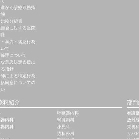
いて
海道がん診療連携指
病院
営比較分析表
血拒否に対する当院
方針
言・暴力・迷惑行為
ついて
床倫理について
切な意思決定支援に
する指針
護師による特定行為
包括同意についての
願い
療科紹介
部門
科
呼吸器内科
看護
環器内科
腎臓内科
放射
化器内科
小児科
栄養
科
透析外科
リハ