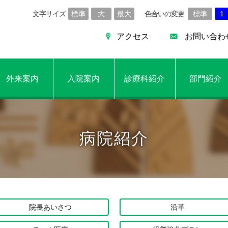
標準
大
最大
標準
1
アクセス
お問い合わ
外来案内
入院案内
診療科紹介
部門紹介
病院紹介
院長あいさつ
沿革