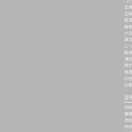
つ
北
定
経
輸
の
暴
に
臨
適
関
看
の
お
診
内
循
消
外