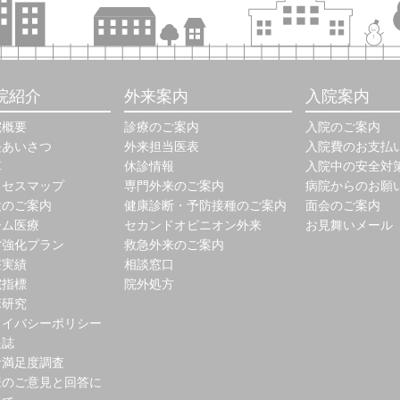
院紹介
外来案内
入院案内
院概要
診療のご案内
入院のご案内
長あいさつ
外来担当医表
入院費のお支払
革
休診情報
入院中の安全対
クセスマップ
専門外来のご案内
病院からのお願
設のご案内
健康診断・予防接種のご案内
面会のご案内
ーム医療
セカンドオピニオン外来
お見舞いメール
営強化プラン
救急外来のご案内
療実績
相談窓口
院指標
院外処方
床研究
ライバシーポリシー
報誌
者満足度調査
様のご意見と回答に