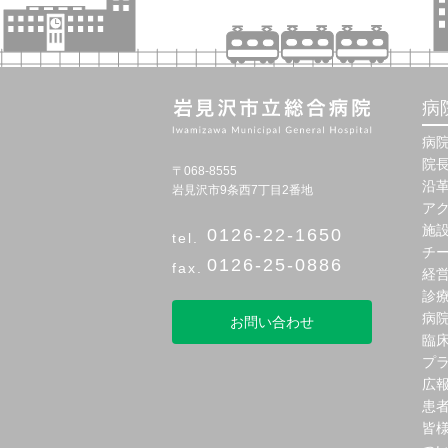
病
病
院
〒068-8555
沿
岩見沢市9条西7丁目2番地
ア
施
0126-22-1650
チ
0126-25-0886
経
診
病
お問い合わせ
臨
プ
広
患
皆